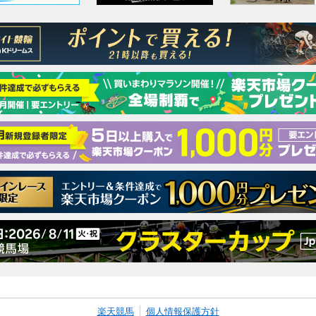
楽天競馬
個人情報保護方針