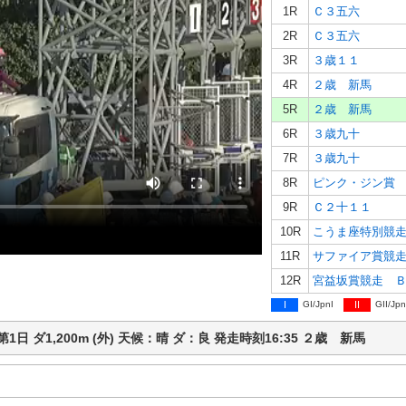
1R
Ｃ３五六
2R
Ｃ３五六
3R
３歳１１
4R
２歳 新馬
5R
２歳 新馬
6R
３歳九十
7R
３歳九十
8R
ピンク・ジン賞
9R
Ｃ２十１１
10R
こうま座特別競
11R
サファイア賞競
12R
宮益坂賞競走 
I
GI/JpnI
II
GII/Jpn
 第1日 ダ1,200m (外) 天候：晴 ダ：良 発走時刻16:35 ２歳 新馬