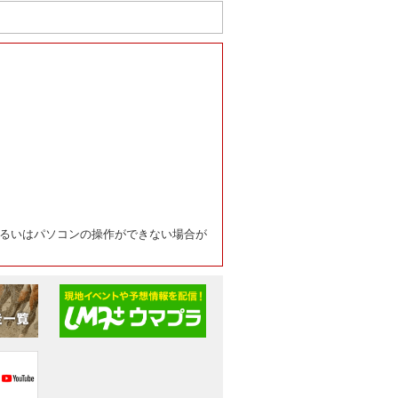
るいはパソコンの操作ができない場合が