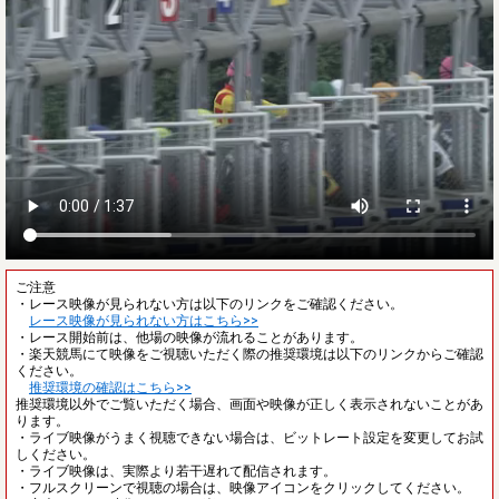
ご注意
・レース映像が見られない方は以下のリンクをご確認ください。
レース映像が見られない方はこちら>>
・レース開始前は、他場の映像が流れることがあります。
・楽天競馬にて映像をご視聴いただく際の推奨環境は以下のリンクからご確認
ください。
推奨環境の確認はこちら>>
推奨環境以外でご覧いただく場合、画面や映像が正しく表示されないことがあ
ります。
・ライブ映像がうまく視聴できない場合は、ビットレート設定を変更してお試
しください。
・ライブ映像は、実際より若干遅れて配信されます。
・フルスクリーンで視聴の場合は、映像アイコンをクリックしてください。