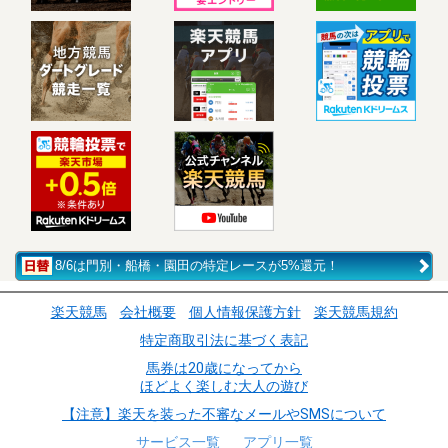
8/6は門別・船橋・園田の特定レースが5%還元！
楽天競馬
会社概要
個人情報保護方針
楽天競馬規約
特定商取引法に基づく表記
馬券は20歳になってから
ほどよく楽しむ大人の遊び
【注意】楽天を装った不審なメールやSMSについて
サービス一覧
アプリ一覧