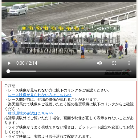
ご注意
・レース映像が見られない方は以下のリンクをご確認ください。
レース映像が見られない方はこちら>>
・レース開始前は、他場の映像が流れることがあります。
・楽天競馬にて映像をご視聴いただく際の推奨環境は以下のリンクからご確認
ください。
推奨環境の確認はこちら>>
推奨環境以外でご覧いただく場合、画面や映像が正しく表示されないことがあ
ります。
・ライブ映像がうまく視聴できない場合は、ビットレート設定を変更してお試
しください。
・ライブ映像は、実際より若干遅れて配信されます。