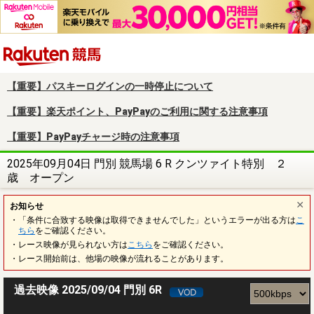
楽天競馬
【重要】パスキーログインの一時停止について
【重要】楽天ポイント、PayPayのご利用に関する注意事項
【重要】PayPayチャージ時の注意事項
2025年09月04日 門別 競馬場 6 R クンツァイト特別 ２
歳 オープン
お知らせ
・「条件に合致する映像は取得できませんでした」というエラーが出る方は
こ
ちら
をご確認ください。
・レース映像が見られない方は
こちら
をご確認ください。
・レース開始前は、他場の映像が流れることがあります。
過去映像 2025/09/04 門別 6R