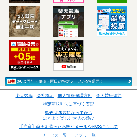
8/6は門別・船橋・園田の特定レースが5%還元！
楽天競馬
会社概要
個人情報保護方針
楽天競馬規約
特定商取引法に基づく表記
馬券は20歳になってから
ほどよく楽しむ大人の遊び
【注意】楽天を装った不審なメールやSMSについて
サービス一覧
アプリ一覧