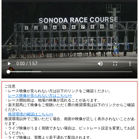
ご注意
・レース映像が見られない方は以下のリンクをご確認ください。
レース映像が見られない方はこちら>>
・レース開始前は、他場の映像が流れることがあります。
・楽天競馬にて映像をご視聴いただく際の推奨環境は以下のリンクからご確認
ください。
推奨環境の確認はこちら>>
推奨環境以外でご覧いただく場合、画面や映像が正しく表示されないことがあ
ります。
・ライブ映像がうまく視聴できない場合は、ビットレート設定を変更してお試
しください。
・ライブ映像は、実際より若干遅れて配信されます。