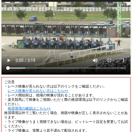
ご注意
・レース映像が見られない方は以下のリンクをご確認ください。
レース映像が見られない方はこちら>>
・レース開始前は、他場の映像が流れることがあります。
・楽天競馬にて映像をご視聴いただく際の推奨環境は以下のリンクからご確認
ください。
推奨環境の確認はこちら>>
推奨環境以外でご覧いただく場合、画面や映像が正しく表示されないことがあ
ります。
・ライブ映像がうまく視聴できない場合は、ビットレート設定を変更してお試
しください。
・ライブ映像は、実際より若干遅れて配信されます。