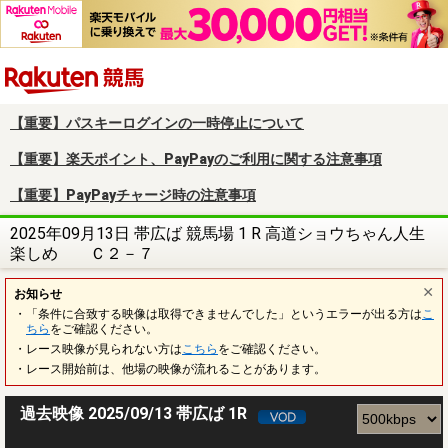
楽天競馬
【重要】パスキーログインの一時停止について
【重要】楽天ポイント、PayPayのご利用に関する注意事項
【重要】PayPayチャージ時の注意事項
2025年09月13日 帯広ば 競馬場 1 R 高道ショウちゃん人生
楽しめ Ｃ２－７
お知らせ
・「条件に合致する映像は取得できませんでした」というエラーが出る方は
こ
ちら
をご確認ください。
・レース映像が見られない方は
こちら
をご確認ください。
・レース開始前は、他場の映像が流れることがあります。
過去映像 2025/09/13 帯広ば 1R