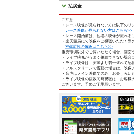
払戻金
ご注意
・レース映像が見られない方は以下のリ
レース映像が見られない方はこちら>>
・レース開始前は、他場の映像が流れる
・楽天競馬にて映像をご視聴いただく際
推奨環境の確認はこちら>>
推奨環境以外でご覧いただく場合、画面
・ライブ映像がうまく視聴できない場合
・ライブ映像は、実際より若干遅れて配
・フルスクリーンで視聴の場合は、映像
・音声はメイン映像でのみ、お楽しみい
・ライブ映像の複数同時視聴は、お客様
ございます。予めご了承願います。