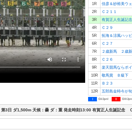
1R
佳彦＆紗裕美ウ
2R
Ｃ２１１
3R
有賀正人生誕記
4R
Ｃ２９
5R
拓海＆涼風ハッ
6R
Ｃ２７
7R
２歳新馬 ２歳
8R
Ｃ２６
9R
10R
敬馬賞 Ｂ級下
11R
Ｂ２３
12R
五郎島金時今が
I
GI/JpnI
II
GII/Jpn
競馬 第3日 ダ1,500m 天候：曇 ダ：重 発走時刻13:00 有賀正人生誕記