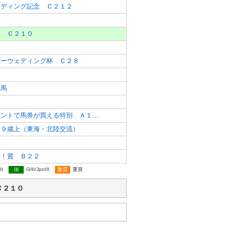
ェディング記念 Ｃ２１２
念 Ｃ２１０
ピーウェディング杯 Ｃ２８
新馬
楽天競馬ならポイントで馬券が買える特別 Ａ１２
 ９歳上（東海・北陸交流）
旬！賞 Ｂ２２
II
III
GIII/JpnIII
重賞
重賞
念 Ｃ２１０