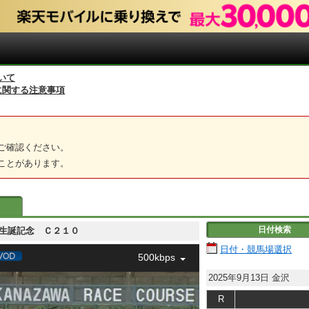
いて
に関する注意事項
ご確認ください。
ことがあります。
日付検索
賀正人生誕記念 Ｃ２１０
日付・競馬場選択
500kbps
2025年9月13日
金沢
R