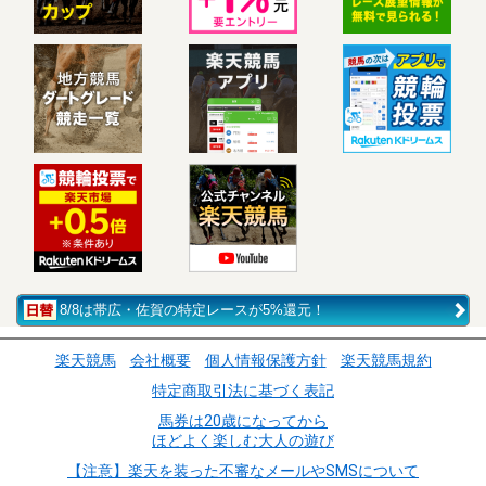
8/8は帯広・佐賀の特定レースが5%還元！
楽天競馬
会社概要
個人情報保護方針
楽天競馬規約
特定商取引法に基づく表記
馬券は20歳になってから
ほどよく楽しむ大人の遊び
【注意】楽天を装った不審なメールやSMSについて