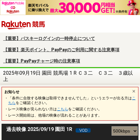
楽天競馬
【重要】パスキーログインの一時停止について
【重要】楽天ポイント、PayPayのご利用に関する注意事項
【重要】PayPayチャージ時の注意事項
2025年09月19日 園田 競馬場 1 R Ｃ３二 Ｃ３二 ３歳以
上
お知らせ
・「条件に合致する映像は取得できませんでした」というエラーが出る方は
こ
ちら
をご確認ください。
・レース映像が見られない方は
こちら
をご確認ください。
・レース開始前は、他場の映像が流れることがあります。
過去映像 2025/09/19 園田 1R