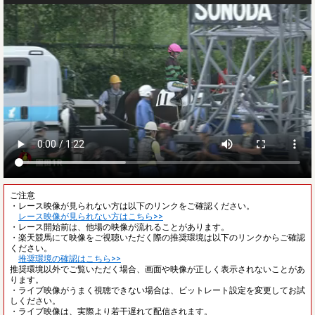
ご注意
・レース映像が見られない方は以下のリンクをご確認ください。
レース映像が見られない方はこちら>>
・レース開始前は、他場の映像が流れることがあります。
・楽天競馬にて映像をご視聴いただく際の推奨環境は以下のリンクからご確認
ください。
推奨環境の確認はこちら>>
推奨環境以外でご覧いただく場合、画面や映像が正しく表示されないことがあ
ります。
・ライブ映像がうまく視聴できない場合は、ビットレート設定を変更してお試
しください。
・ライブ映像は、実際より若干遅れて配信されます。