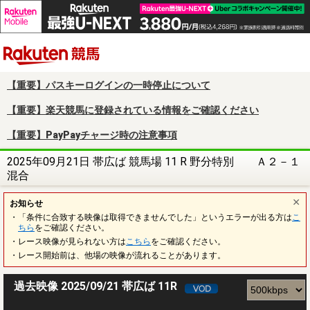
楽天競馬
【重要】パスキーログインの一時停止について
【重要】楽天競馬に登録されている情報をご確認ください
【重要】PayPayチャージ時の注意事項
2025年09月21日 帯広ば 競馬場 11 R 野分特別 Ａ２－１
混合
お知らせ
・「条件に合致する映像は取得できませんでした」というエラーが出る方は
こ
ちら
をご確認ください。
・レース映像が見られない方は
こちら
をご確認ください。
・レース開始前は、他場の映像が流れることがあります。
過去映像 2025/09/21 帯広ば 11R