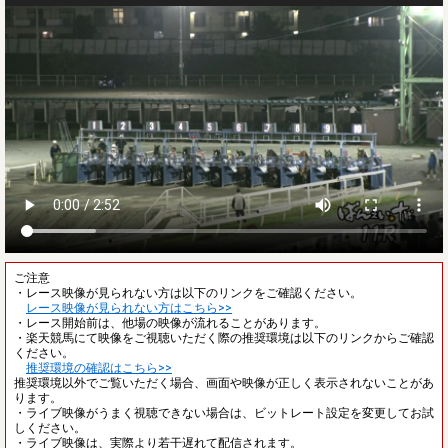
ご注意
・レース映像が見られない方は以下のリンクをご確認ください。
レース映像が見られない方はこちら>>
・レース開始前は、他場の映像が流れることがあります。
・楽天競馬にて映像をご視聴いただく際の推奨環境は以下のリンクからご確認
ください。
推奨環境の確認はこちら>>
推奨環境以外でご覧いただく場合、画面や映像が正しく表示されないことがあ
ります。
・ライブ映像がうまく視聴できない場合は、ビットレート設定を変更してお試
しください。
・ライブ映像は、実際より若干遅れて配信されます。