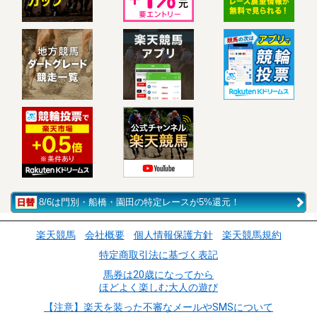
8/6は門別・船橋・園田の特定レースが5%還元！
楽天競馬
会社概要
個人情報保護方針
楽天競馬規約
特定商取引法に基づく表記
馬券は20歳になってから
ほどよく楽しむ大人の遊び
【注意】楽天を装った不審なメールやSMSについて