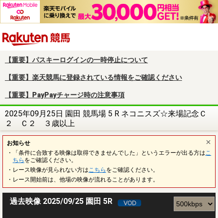
楽天競馬
【重要】パスキーログインの一時停止について
【重要】楽天競馬に登録されている情報をご確認ください
【重要】PayPayチャージ時の注意事項
2025年09月25日 園田 競馬場 5 R ネコニスズ☆来場記念Ｃ
２ Ｃ２ ３歳以上
お知らせ
・「条件に合致する映像は取得できませんでした」というエラーが出る方は
こ
ちら
をご確認ください。
・レース映像が見られない方は
こちら
をご確認ください。
・レース開始前は、他場の映像が流れることがあります。
過去映像 2025/09/25 園田 5R