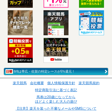
8/8は帯広・佐賀の特定レースが5%還元！
楽天競馬
会社概要
個人情報保護方針
楽天競馬規約
特定商取引法に基づく表記
馬券は20歳になってから
ほどよく楽しむ大人の遊び
【注意】楽天を装った不審なメールやSMSについて