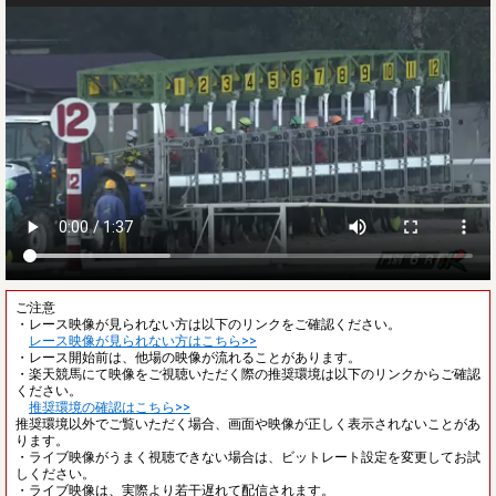
ご注意
・レース映像が見られない方は以下のリンクをご確認ください。
レース映像が見られない方はこちら>>
・レース開始前は、他場の映像が流れることがあります。
・楽天競馬にて映像をご視聴いただく際の推奨環境は以下のリンクからご確認
ください。
推奨環境の確認はこちら>>
推奨環境以外でご覧いただく場合、画面や映像が正しく表示されないことがあ
ります。
・ライブ映像がうまく視聴できない場合は、ビットレート設定を変更してお試
しください。
・ライブ映像は、実際より若干遅れて配信されます。