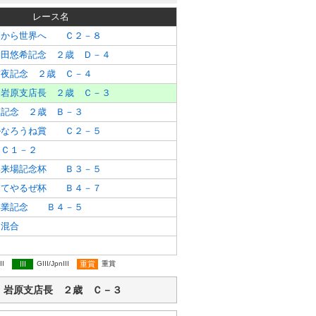
レース名
戸から世界へ Ｃ２－８
神田悠希記念 ２歳 Ｄ－４
前夜記念 ２歳 Ｃ－４
！岩原支店長 ２歳 Ｃ－３
人記念 ２歳 Ｂ－３
ルなろうね賞 Ｃ２－５
Ｃ１－２
部来場記念杯 Ｂ３－５
ってやるぜ杯 Ｂ４－７
卒業記念 Ｂ４－５
混合
II
III
GIII/JpnIII
重賞
重賞
も無双！岩原支店長 ２歳 Ｃ－３