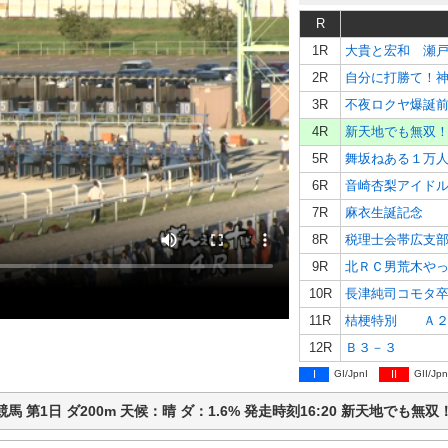
R
1R
大貴と宏和 瀬
2R
自分に打勝て！
3R
不夜ロクヤ爆誕
4R
新天地でも無双
5R
舞坂ねある１万
6R
音崎杏梨アイド
7R
麻衣生誕記念 
8R
税理士会帯広支
9R
北ＲＣ男荒木や
10R
長津純司コモタ
11R
桔梗特別 Ａ２
12R
Ｂ３－３
I
GI/JpnI
II
GII/Jpn
広ば競馬 第1日 ダ200m 天候：晴 ダ：1.6% 発走時刻16:20 新天地で