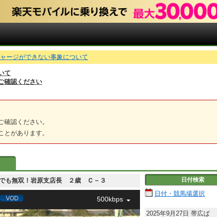
でチャージができない事象について
いて
ご確認ください
ご確認ください。
ことがあります。
日付検索
 新天地でも無双！岩原支店長 ２歳 Ｃ－３
日付・競馬場選択
500kbps
2025年9月27日
帯広ば