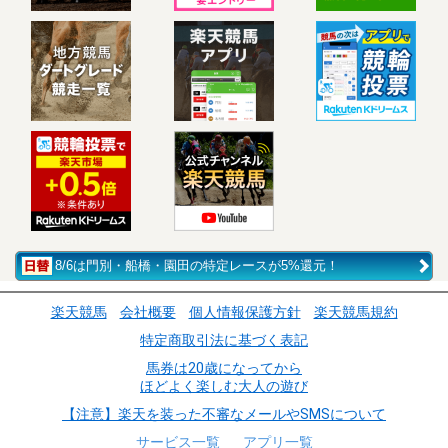
8/6は門別・船橋・園田の特定レースが5%還元！
楽天競馬
会社概要
個人情報保護方針
楽天競馬規約
特定商取引法に基づく表記
馬券は20歳になってから
ほどよく楽しむ大人の遊び
【注意】楽天を装った不審なメールやSMSについて
サービス一覧
アプリ一覧