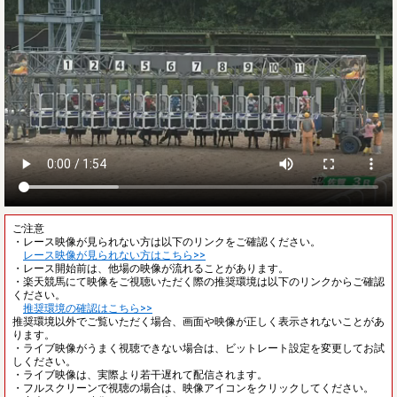
ご注意
・レース映像が見られない方は以下のリンクをご確認ください。
レース映像が見られない方はこちら>>
・レース開始前は、他場の映像が流れることがあります。
・楽天競馬にて映像をご視聴いただく際の推奨環境は以下のリンクからご確認
ください。
推奨環境の確認はこちら>>
推奨環境以外でご覧いただく場合、画面や映像が正しく表示されないことがあ
ります。
・ライブ映像がうまく視聴できない場合は、ビットレート設定を変更してお試
しください。
・ライブ映像は、実際より若干遅れて配信されます。
・フルスクリーンで視聴の場合は、映像アイコンをクリックしてください。