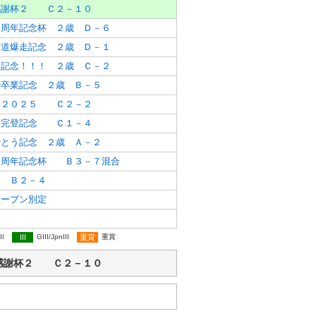
感謝杯２ Ｃ２－１０
１周年記念杯 ２歳 Ｄ－６
街道爆走記念 ２歳 Ｄ－１
Ｄ記念！！！ ２歳 Ｃ－２
で卒業記念 ２歳 Ｂ－５
祭２０２５ Ｃ２－２
山完登記念 Ｃ１－４
でとう記念 ２歳 Ａ－２
０周年記念杯 Ｂ３－７混合
 Ｂ２－４
オープン別定
II
III
GIII/JpnIII
重賞
重賞
ゃん毎日感謝杯２ Ｃ２－１０