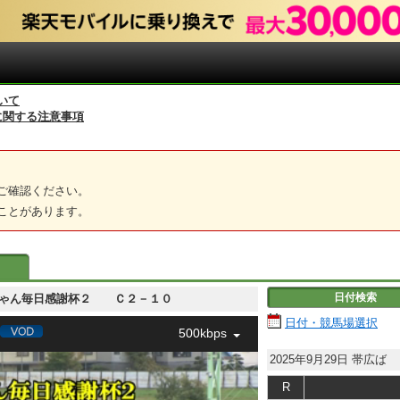
いて
に関する注意事項
ご確認ください。
ことがあります。
日付検索
 和音ちゃん毎日感謝杯２ Ｃ２－１０
日付・競馬場選択
500kbps
2025年9月29日
帯広ば
R