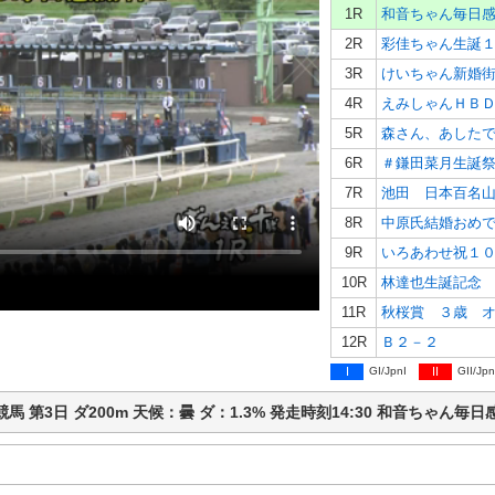
1R
和音ちゃん毎日
2R
彩佳ちゃん生誕
3R
けいちゃん新婚
4R
えみしゃんＨＢ
5R
森さん、あした
6R
＃鎌田菜月生誕
7R
池田 日本百名
8R
中原氏結婚おめ
9R
いろあわせ祝１
10R
林達也生誕記念
11R
秋桜賞 ３歳 
12R
Ｂ２－２
I
GI/JpnI
II
GII/Jpn
広ば競馬 第3日 ダ200m 天候：曇 ダ：1.3% 発走時刻14:30 和音ち