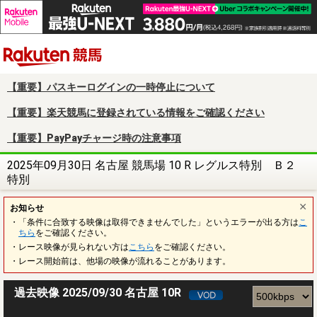
楽天競馬
【重要】パスキーログインの一時停止について
【重要】楽天競馬に登録されている情報をご確認ください
【重要】PayPayチャージ時の注意事項
2025年09月30日 名古屋 競馬場 10 R レグルス特別 Ｂ２
特別
お知らせ
・「条件に合致する映像は取得できませんでした」というエラーが出る方は
こ
ちら
をご確認ください。
・レース映像が見られない方は
こちら
をご確認ください。
・レース開始前は、他場の映像が流れることがあります。
過去映像 2025/09/30 名古屋 10R