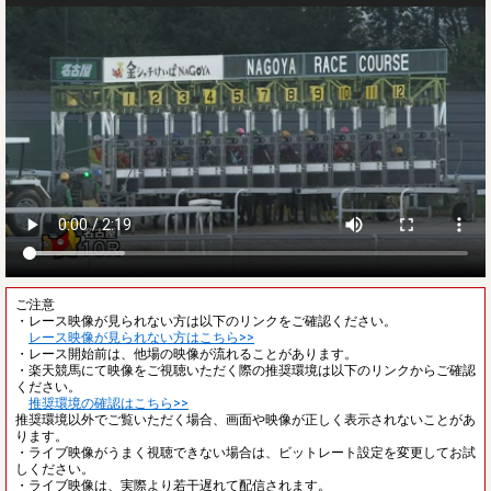
ご注意
・レース映像が見られない方は以下のリンクをご確認ください。
レース映像が見られない方はこちら>>
・レース開始前は、他場の映像が流れることがあります。
・楽天競馬にて映像をご視聴いただく際の推奨環境は以下のリンクからご確認
ください。
推奨環境の確認はこちら>>
推奨環境以外でご覧いただく場合、画面や映像が正しく表示されないことがあ
ります。
・ライブ映像がうまく視聴できない場合は、ビットレート設定を変更してお試
しください。
・ライブ映像は、実際より若干遅れて配信されます。