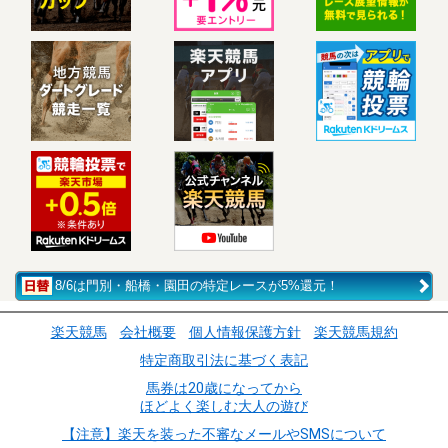
8/6は門別・船橋・園田の特定レースが5%還元！
楽天競馬
会社概要
個人情報保護方針
楽天競馬規約
特定商取引法に基づく表記
馬券は20歳になってから
ほどよく楽しむ大人の遊び
【注意】楽天を装った不審なメールやSMSについて