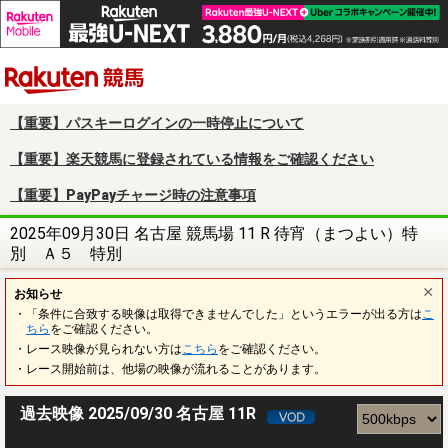
楽天競馬
【重要】パスキーログインの一時停止について
【重要】楽天競馬に登録されている情報をご確認ください
【重要】PayPayチャージ時の注意事項
2025年09月30日 名古屋 競馬場 11 R 待宵（まつよい）特
別 Ａ５ 特別
お知らせ
・「条件に合致する映像は取得できませんでした」というエラーが出る方は
こ
ちら
をご確認ください。
・レース映像が見られない方は
こちら
をご確認ください。
・レース開始前は、他場の映像が流れることがあります。
過去映像 2025/09/30 名古屋 11R