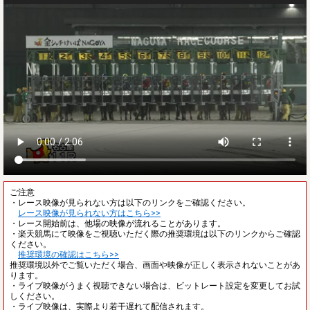
ご注意
・レース映像が見られない方は以下のリンクをご確認ください。
レース映像が見られない方はこちら>>
・レース開始前は、他場の映像が流れることがあります。
・楽天競馬にて映像をご視聴いただく際の推奨環境は以下のリンクからご確認
ください。
推奨環境の確認はこちら>>
推奨環境以外でご覧いただく場合、画面や映像が正しく表示されないことがあ
ります。
・ライブ映像がうまく視聴できない場合は、ビットレート設定を変更してお試
しください。
・ライブ映像は、実際より若干遅れて配信されます。