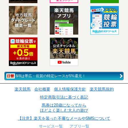
8/8は帯広・佐賀の特定レースが5%還元！
楽天競馬
会社概要
個人情報保護方針
楽天競馬規約
特定商取引法に基づく表記
馬券は20歳になってから
ほどよく楽しむ大人の遊び
【注意】楽天を装った不審なメールやSMSについて
サービス一覧
アプリ一覧