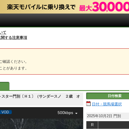
いて
に関する注意事項
ご確認ください。
ことがあります。
日付検索
 ネクストスター門別〔Ｈ１〕（サンダースノ ２歳 オ
日付・競馬場選択
500kbps
2025年10月2日
門別
R