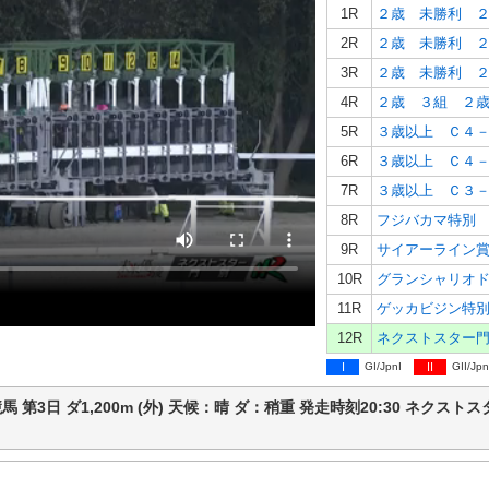
1R
２歳 未勝利 
2R
２歳 未勝利 
3R
２歳 未勝利 
4R
２歳 ３組 ２
5R
３歳以上 Ｃ４
6R
３歳以上 Ｃ４
7R
8R
フジバカマ特別
9R
サイアーライン
10R
グランシャリオ
11R
ゲッカビジン特
12R
I
GI/JpnI
II
GII/Jpn
門別競馬 第3日 ダ1,200m (外) 天候：晴 ダ：稍重 発走時刻20:30 