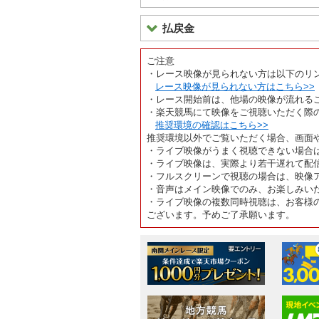
払戻金
ご注意
・レース映像が見られない方は以下のリ
レース映像が見られない方はこちら>>
・レース開始前は、他場の映像が流れる
・楽天競馬にて映像をご視聴いただく際
推奨環境の確認はこちら>>
推奨環境以外でご覧いただく場合、画面
・ライブ映像がうまく視聴できない場合
・ライブ映像は、実際より若干遅れて配
・フルスクリーンで視聴の場合は、映像
・音声はメイン映像でのみ、お楽しみい
・ライブ映像の複数同時視聴は、お客様
ございます。予めご了承願います。