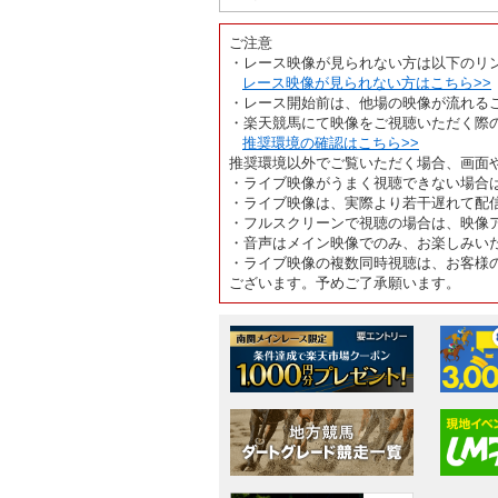
ご注意
・レース映像が見られない方は以下のリ
レース映像が見られない方はこちら>>
・レース開始前は、他場の映像が流れる
・楽天競馬にて映像をご視聴いただく際
推奨環境の確認はこちら>>
推奨環境以外でご覧いただく場合、画面
・ライブ映像がうまく視聴できない場合
・ライブ映像は、実際より若干遅れて配
・フルスクリーンで視聴の場合は、映像
・音声はメイン映像でのみ、お楽しみい
・ライブ映像の複数同時視聴は、お客様
ございます。予めご了承願います。