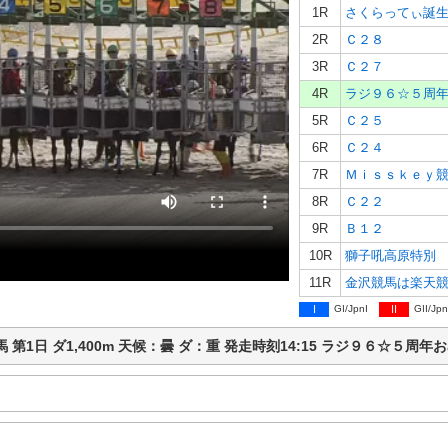
1R
さくらってぃ誕
2R
Ｃ２８
3R
Ｃ２７
4R
ラジ９６☆５周
5R
Ｃ２５
6R
Ｃ２４
7R
Ｍｉｓｓｋｅｙ
8R
Ｃ２２
9R
Ｂ１２
10R
獅子吼高原特別
11R
金沢競馬は楽天
I
GI/JpnI
II
GII/Jpn
金沢競馬 第1日 ダ1,400m 天候：曇 ダ：重 発走時刻14:15 ラジ９６☆