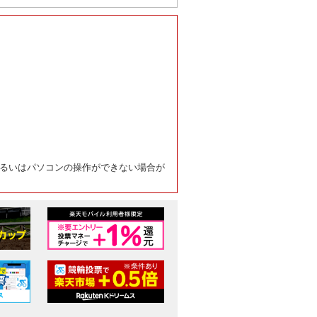
るいはパソコンの操作ができない場合が