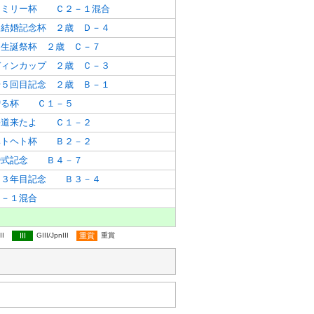
ァミリー杯 Ｃ２－１混合
内結婚記念杯 ２歳 Ｄ－４
２生誕祭杯 ２歳 Ｃ－７
ディンカップ ２歳 Ｃ－３
場５回目記念 ２歳 Ｂ－１
贈る杯 Ｃ１－５
海道来たよ Ｃ１－２
ヘトヘト杯 Ｂ２－２
婚式記念 Ｂ４－７
ｏ３年目記念 Ｂ３－４
－１混合
II
III
GIII/JpnIII
重賞
重賞