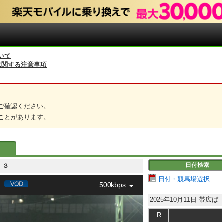
いて
に関する注意事項
ご確認ください。
ことがあります。
日付検索
－３
日付・競馬場選択
500kbps
2025年10月11日
帯広ば
R