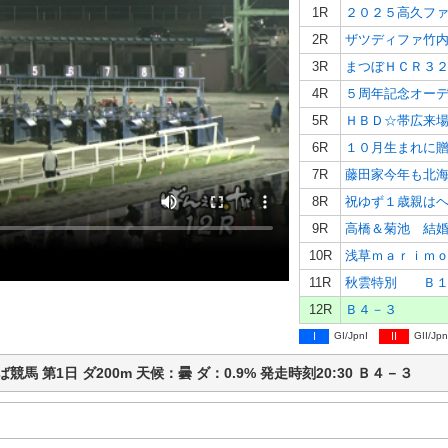
1R
２０２５高久フ
2R
ザツディファ竹
3R
まつぼＨＣＲ３
4R
５周年記念オー
5R
ＨＢＤ☆帯広来
6R
１０月生まれに
7R
藤田家今年も北
8R
祝ゆず１歳親は
9R
高橋＆菊池 結
10R
浅草ｍａｒｉｍ
11R
秋雲特別 Ｂ１
12R
Ｂ４－３
I
GI/JpnI
II
GII/Jpn
帯広ば競馬 第1日 ダ200m 天候：曇 ダ：0.9% 発走時刻20:30 Ｂ４－３