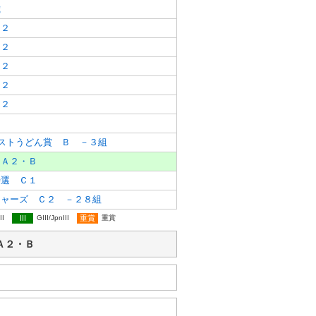
歳
Ｃ２
Ｃ２
Ｃ２
Ｃ２
Ｃ２
１
ストうどん賞 Ｂ －３組
Ａ２・Ｂ
特選 Ｃ１
ジャーズ Ｃ２ －２８組
II
III
GIII/JpnIII
重賞
重賞
 Ａ２・Ｂ