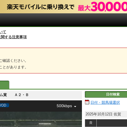
いて
に関する注意事項
ご確認ください。
ことがあります。
日付検索
レニウム賞 Ａ２・Ｂ
日付・競馬場選択
500kbps
2025年10月12日
佐賀
R