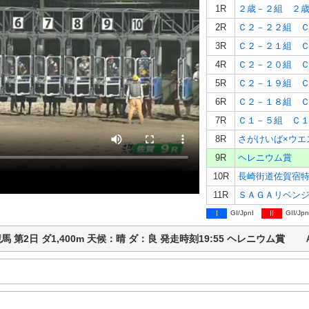
1R
２歳－２組 ２
2R
Ｃ２－２２組 
3R
Ｃ２－２１組 
4R
Ｃ２－２０組 
5R
Ｃ２－１９組 
6R
Ｃ２－１８組 
7R
Ｃ１－５組 Ｃ
8R
さがけいば×ウエ
9R
ヘレニウム賞 
10R
長崎街道佐賀宿
11R
ＳＡＧＡリベン
I
GI/JpnI
II
GII/Jpn
佐賀競馬 第2日 ダ1,400m 天候：晴 ダ：良 発走時刻19:55 ヘレニウム賞