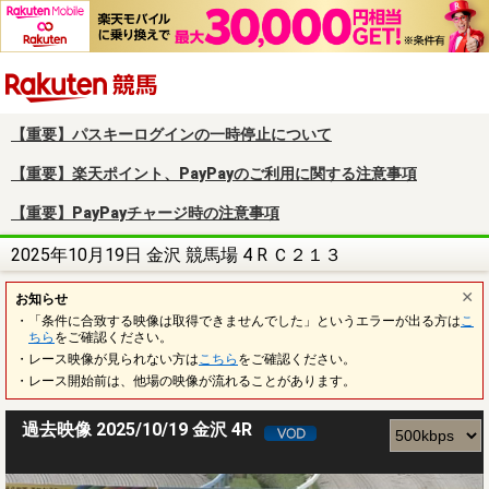
楽天競馬
【重要】パスキーログインの一時停止について
【重要】楽天ポイント、PayPayのご利用に関する注意事項
【重要】PayPayチャージ時の注意事項
2025年10月19日 金沢 競馬場 4 R Ｃ２１３
お知らせ
・「条件に合致する映像は取得できませんでした」というエラーが出る方は
こ
ちら
をご確認ください。
・レース映像が見られない方は
こちら
をご確認ください。
・レース開始前は、他場の映像が流れることがあります。
過去映像 2025/10/19 金沢 4R