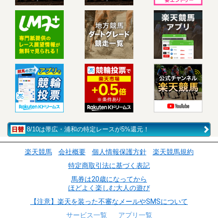
8/10は帯広・浦和の特定レースが5%還元！
楽天競馬
会社概要
個人情報保護方針
楽天競馬規約
特定商取引法に基づく表記
馬券は20歳になってから
ほどよく楽しむ大人の遊び
【注意】楽天を装った不審なメールやSMSについて
サービス一覧
アプリ一覧