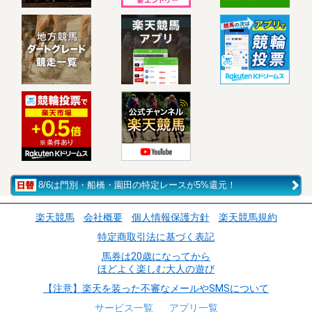
8/6は門別・船橋・園田の特定レースが5%還元！
楽天競馬
会社概要
個人情報保護方針
楽天競馬規約
特定商取引法に基づく表記
馬券は20歳になってから
ほどよく楽しむ大人の遊び
【注意】楽天を装った不審なメールやSMSについて
サービス一覧
アプリ一覧