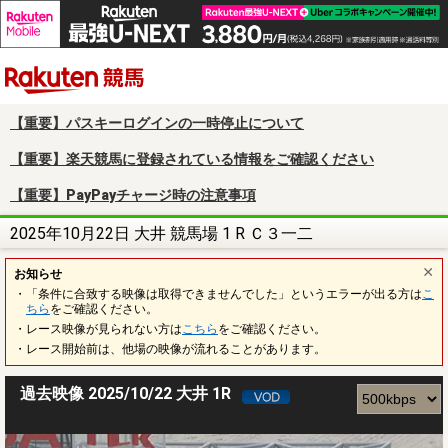
楽天競馬
【重要】パスキーログインの一時停止について
【重要】楽天競馬に登録されている情報をご確認ください
【重要】PayPayチャージ時の注意事項
2025年10月22日 大井 競馬場 1 R Ｃ３一二
お知らせ
・「条件に合致する映像は取得できませんでした」というエラーが出る方は
こ
ちら
をご確認ください。
・レース映像が見られない方は
こちら
をご確認ください。
・レース開始前は、他場の映像が流れることがあります。
過去映像 2025/10/22 大井 1R