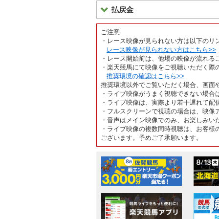
払戻金
ご注意
・レース映像が見られない方は以下のリ
レース映像が見られない方はこちら>>
・レース開始前は、他場の映像が流れる
・楽天競馬にて映像をご視聴いただく際
推奨環境の確認はこちら>>
推奨環境以外でご覧いただく場合、画面
・ライブ映像がうまく視聴できない場合
・ライブ映像は、実際より若干遅れて配
・フルスクリーンで視聴の場合は、映像
・音声はメイン映像でのみ、お楽しみい
・ライブ映像の複数同時視聴は、お客様
ございます。予めご了承願います。