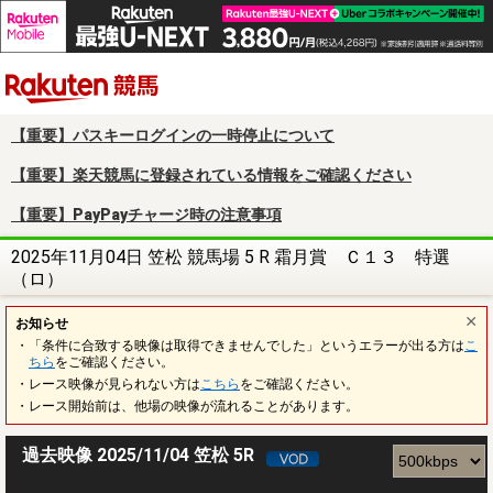
楽天競馬
【重要】パスキーログインの一時停止について
【重要】楽天競馬に登録されている情報をご確認ください
【重要】PayPayチャージ時の注意事項
2025年11月04日 笠松 競馬場 5 R 霜月賞 Ｃ１３ 特選
（ロ）
お知らせ
・「条件に合致する映像は取得できませんでした」というエラーが出る方は
こ
ちら
をご確認ください。
・レース映像が見られない方は
こちら
をご確認ください。
・レース開始前は、他場の映像が流れることがあります。
過去映像 2025/11/04 笠松 5R