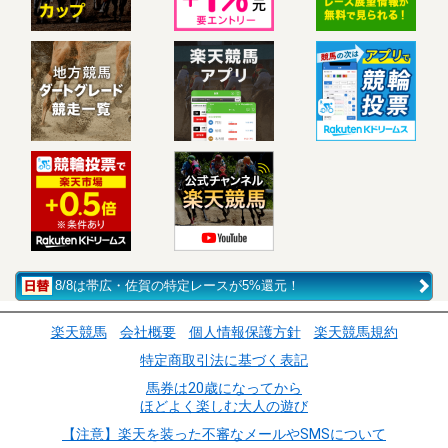
8/8は帯広・佐賀の特定レースが5%還元！
楽天競馬
会社概要
個人情報保護方針
楽天競馬規約
特定商取引法に基づく表記
馬券は20歳になってから
ほどよく楽しむ大人の遊び
【注意】楽天を装った不審なメールやSMSについて