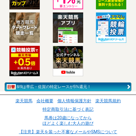
8/9は帯広・佐賀の特定レースが5%還元！
楽天競馬
会社概要
個人情報保護方針
楽天競馬規約
特定商取引法に基づく表記
馬券は20歳になってから
ほどよく楽しむ大人の遊び
【注意】楽天を装った不審なメールやSMSについて