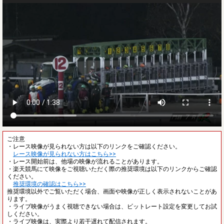
ご注意
・レース映像が見られない方は以下のリンクをご確認ください。
レース映像が見られない方はこちら>>
・レース開始前は、他場の映像が流れることがあります。
・楽天競馬にて映像をご視聴いただく際の推奨環境は以下のリンクからご確認
ください。
推奨環境の確認はこちら>>
推奨環境以外でご覧いただく場合、画面や映像が正しく表示されないことがあ
ります。
・ライブ映像がうまく視聴できない場合は、ビットレート設定を変更してお試
しください。
・ライブ映像は、実際より若干遅れて配信されます。