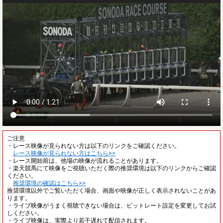
ご注意
・レース映像が見られない方は以下のリンクをご確認ください。
レース映像が見られない方はこちら>>
・レース開始前は、他場の映像が流れることがあります。
・楽天競馬にて映像をご視聴いただく際の推奨環境は以下のリンクからご確認
ください。
推奨環境の確認はこちら>>
推奨環境以外でご覧いただく場合、画面や映像が正しく表示されないことがあ
ります。
・ライブ映像がうまく視聴できない場合は、ビットレート設定を変更してお試
しください。
・ライブ映像は、実際より若干遅れて配信されます。