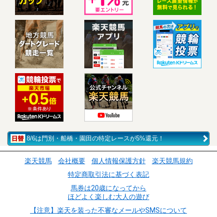
8/6は門別・船橋・園田の特定レースが5%還元！
楽天競馬
会社概要
個人情報保護方針
楽天競馬規約
特定商取引法に基づく表記
馬券は20歳になってから
ほどよく楽しむ大人の遊び
【注意】楽天を装った不審なメールやSMSについて