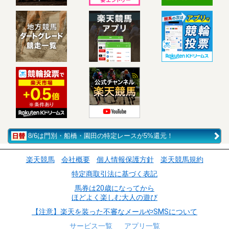
8/6は門別・船橋・園田の特定レースが5%還元！
楽天競馬
会社概要
個人情報保護方針
楽天競馬規約
特定商取引法に基づく表記
馬券は20歳になってから
ほどよく楽しむ大人の遊び
【注意】楽天を装った不審なメールやSMSについて
サービス一覧
アプリ一覧