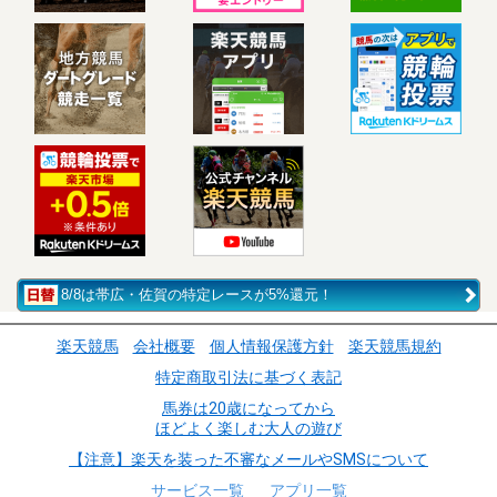
8/8は帯広・佐賀の特定レースが5%還元！
楽天競馬
会社概要
個人情報保護方針
楽天競馬規約
特定商取引法に基づく表記
馬券は20歳になってから
ほどよく楽しむ大人の遊び
【注意】楽天を装った不審なメールやSMSについて
サービス一覧
アプリ一覧