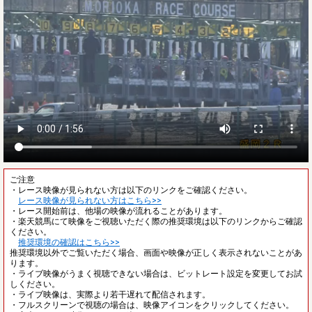
ご注意
・レース映像が見られない方は以下のリンクをご確認ください。
レース映像が見られない方はこちら>>
・レース開始前は、他場の映像が流れることがあります。
・楽天競馬にて映像をご視聴いただく際の推奨環境は以下のリンクからご確認
ください。
推奨環境の確認はこちら>>
推奨環境以外でご覧いただく場合、画面や映像が正しく表示されないことがあ
ります。
・ライブ映像がうまく視聴できない場合は、ビットレート設定を変更してお試
しください。
・ライブ映像は、実際より若干遅れて配信されます。
・フルスクリーンで視聴の場合は、映像アイコンをクリックしてください。