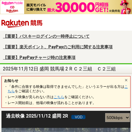
楽天競馬
【重要】パスキーログインの一時停止について
【重要】楽天ポイント、PayPayのご利用に関する注意事項
【重要】PayPayチャージ時の注意事項
2025年11月12日 盛岡 競馬場 2 R Ｃ２三組 Ｃ２三組
お知らせ
・「条件に合致する映像は取得できませんでした」というエラーが出る方は
こ
ちら
をご確認ください。
・レース映像が見られない方は
こちら
をご確認ください。
・レース開始前は、他場の映像が流れることがあります。
過去映像 2025/11/12 盛岡 2R