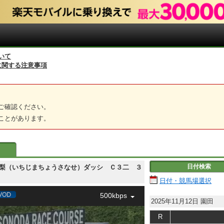
いて
に関する注意事項
ご確認ください。
ことがあります。
日付検索
市島町酒梨（いちじまちょうさなせ）ダッシ Ｃ３二 ３
日付・競馬場選択
500kbps
2025年11月12日
園田
R