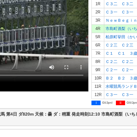
1R
Ｃ３二 Ｃ３二
2R
Ｃ３一 Ｃ３一
3R
4R
5R
6R
Ｃ２三 Ｃ２三
7R
Ｃ１ Ｃ１ ３
8R
Ｃ２二 Ｃ２二
9R
Ｃ２一 Ｃ２一
10R
Ｂ２ Ｂ２ ３
11R
12R
Ｃ３一 Ｃ３一
I
GI/JpnI
II
GII/Jpn
 園田競馬 第4日 ダ820m 天候：曇 ダ：稍重 発走時刻12:10 市島町