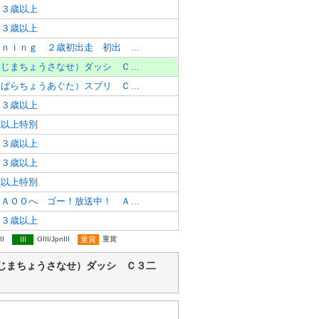
 ３歳以上
 ３歳以上
ＮｅｗＢｅｇｉｎｎｉｎｇ ２歳初出走 初出 ２歳
市島町酒梨（いちじまちょうさなせ）ダッシ Ｃ３二 ３歳以上
柏原町挙田（かいばらちょうあぐた）スプリ Ｃ２ ３歳以上
 ３歳以上
歳以上特別
 ３歳以上
 ３歳以上
歳以上特別
水曜競馬ランドＢＡＯＯへ ゴー！放送中！ Ａ２ ３歳以上特別
 ３歳以上
II
III
GIII/JpnIII
重賞
重賞
酒梨（いちじまちょうさなせ）ダッシ Ｃ３二