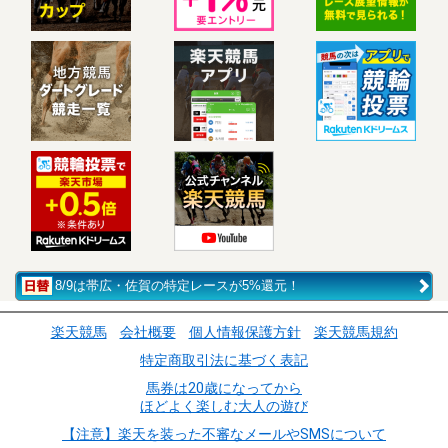
8/9は帯広・佐賀の特定レースが5%還元！
楽天競馬
会社概要
個人情報保護方針
楽天競馬規約
特定商取引法に基づく表記
馬券は20歳になってから
ほどよく楽しむ大人の遊び
【注意】楽天を装った不審なメールやSMSについて