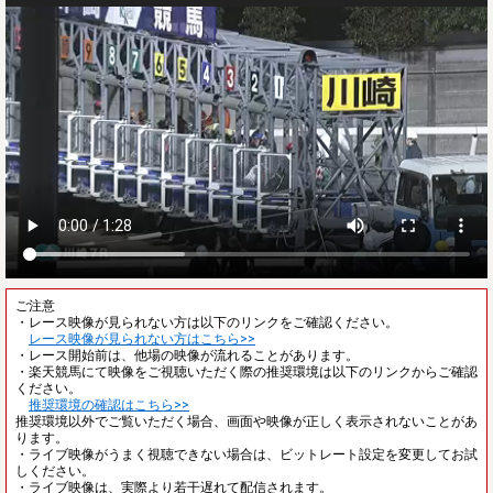
ご注意
・レース映像が見られない方は以下のリンクをご確認ください。
レース映像が見られない方はこちら>>
・レース開始前は、他場の映像が流れることがあります。
・楽天競馬にて映像をご視聴いただく際の推奨環境は以下のリンクからご確認
ください。
推奨環境の確認はこちら>>
推奨環境以外でご覧いただく場合、画面や映像が正しく表示されないことがあ
ります。
・ライブ映像がうまく視聴できない場合は、ビットレート設定を変更してお試
しください。
・ライブ映像は、実際より若干遅れて配信されます。