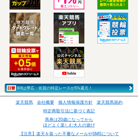
8/8は帯広・佐賀の特定レースが5%還元！
楽天競馬
会社概要
個人情報保護方針
楽天競馬規約
特定商取引法に基づく表記
馬券は20歳になってから
ほどよく楽しむ大人の遊び
【注意】楽天を装った不審なメールやSMSについて