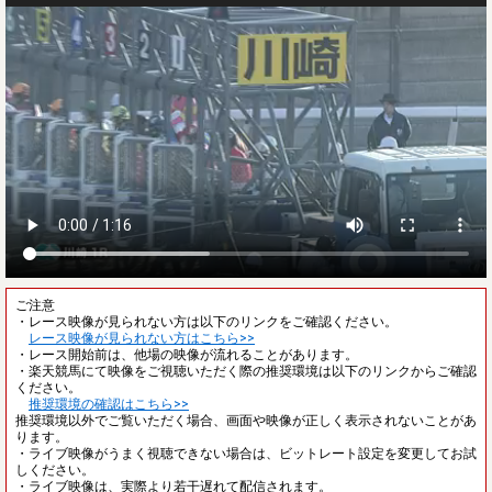
ご注意
・レース映像が見られない方は以下のリンクをご確認ください。
レース映像が見られない方はこちら>>
・レース開始前は、他場の映像が流れることがあります。
・楽天競馬にて映像をご視聴いただく際の推奨環境は以下のリンクからご確認
ください。
推奨環境の確認はこちら>>
推奨環境以外でご覧いただく場合、画面や映像が正しく表示されないことがあ
ります。
・ライブ映像がうまく視聴できない場合は、ビットレート設定を変更してお試
しください。
・ライブ映像は、実際より若干遅れて配信されます。