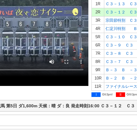
1R
Ｃ３－１３ Ｃ
2R
Ｃ３－１２ Ｃ
3R
宗田節特別 Ｃ
4R
仁淀川特別 Ｂ
5R
Ｃ３－１０ Ｃ
6R
Ｃ３－９ Ｃ３
7R
Ｃ３－８ Ｃ３
8R
Ｃ３－７ Ｃ３
9R
Ｂ－３ Ｂ －
10R
Ｂ－２ Ｂ －
11R
ファイナルレー
I
GI/JpnI
II
GII/Jpn
高知競馬 第5日 ダ1,600m 天候：晴 ダ：良 発走時刻16:00 Ｃ３－１２ Ｃ