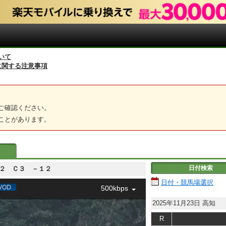
いて
に関する注意事項
ご確認ください。
ことがあります。
日付検索
－１２ Ｃ３ －１２
日付・競馬場選択
500kbps
2025年11月23日
高知
R