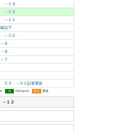
３ －１３
３ －１２
３ －１１
級以下
３ －１０
 －９
 －８
 －７
３
２
ス Ｃ３ －２１記者選抜
II
III
GIII/JpnIII
重賞
重賞
３ －１２