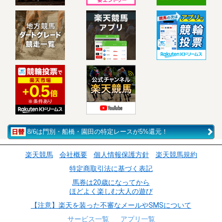
8/6は門別・船橋・園田の特定レースが5%還元！
楽天競馬
会社概要
個人情報保護方針
楽天競馬規約
特定商取引法に基づく表記
馬券は20歳になってから
ほどよく楽しむ大人の遊び
【注意】楽天を装った不審なメールやSMSについて
サービス一覧
アプリ一覧