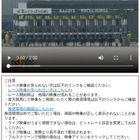
ご注意
・レース映像が見られない方は以下のリンクをご確認ください。
レース映像が見られない方はこちら>>
・レース開始前は、他場の映像が流れることがあります。
・楽天競馬にて映像をご視聴いただく際の推奨環境は以下のリンクからご確認
ください。
推奨環境の確認はこちら>>
推奨環境以外でご覧いただく場合、画面や映像が正しく表示されないことがあ
ります。
・ライブ映像がうまく視聴できない場合は、ビットレート設定を変更してお試
しください。
・ライブ映像は、実際より若干遅れて配信されます。
・フルスクリーンで視聴の場合は、映像アイコンをクリックしてください。