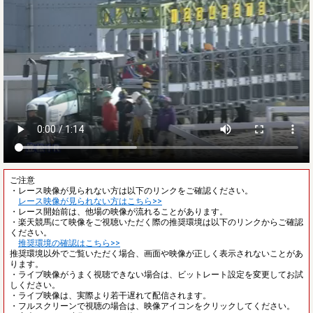
ご注意
・レース映像が見られない方は以下のリンクをご確認ください。
レース映像が見られない方はこちら>>
・レース開始前は、他場の映像が流れることがあります。
・楽天競馬にて映像をご視聴いただく際の推奨環境は以下のリンクからご確認
ください。
推奨環境の確認はこちら>>
推奨環境以外でご覧いただく場合、画面や映像が正しく表示されないことがあ
ります。
・ライブ映像がうまく視聴できない場合は、ビットレート設定を変更してお試
しください。
・ライブ映像は、実際より若干遅れて配信されます。
・フルスクリーンで視聴の場合は、映像アイコンをクリックしてください。