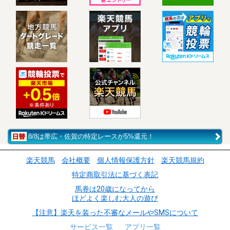
8/8は帯広・佐賀の特定レースが5%還元！
楽天競馬
会社概要
個人情報保護方針
楽天競馬規約
特定商取引法に基づく表記
馬券は20歳になってから
ほどよく楽しむ大人の遊び
【注意】楽天を装った不審なメールやSMSについて
サービス一覧
アプリ一覧