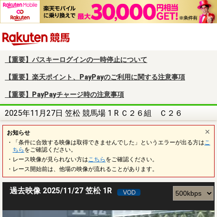
楽天競馬
【重要】パスキーログインの一時停止について
【重要】楽天ポイント、PayPayのご利用に関する注意事項
【重要】PayPayチャージ時の注意事項
2025年11月27日 笠松 競馬場 1 R Ｃ２６組 Ｃ２６
お知らせ
・「条件に合致する映像は取得できませんでした」というエラーが出る方は
こ
ちら
をご確認ください。
・レース映像が見られない方は
こちら
をご確認ください。
・レース開始前は、他場の映像が流れることがあります。
過去映像 2025/11/27 笠松 1R