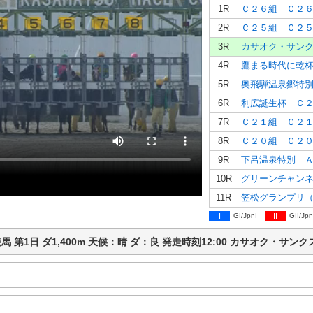
1R
Ｃ２６組 Ｃ２
2R
Ｃ２５組 Ｃ２
3R
カサオク・サン
4R
鷹まる時代に乾
5R
奥飛騨温泉郷特
6R
利広誕生杯 Ｃ
7R
Ｃ２１組 Ｃ２
8R
Ｃ２０組 Ｃ２
9R
下呂温泉特別 
10R
グリーンチャン
11R
笠松グランプリ
I
GI/JpnI
II
GII/Jpn
笠松競馬 第1日 ダ1,400m 天候：晴 ダ：良 発走時刻12:00 カサオク・