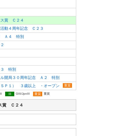
６
５
クス賞 Ｃ２４
杯活動４周年記念 Ｃ２３
別 Ａ４ 特別
２２
１
０
Ａ３ 特別
ネル開局３０周年記念 Ａ２ 特別
（ＳＰ１） ３歳以上 ・オープン
重賞
II
III
GIII/JpnIII
重賞
重賞
サンクス賞 Ｃ２４