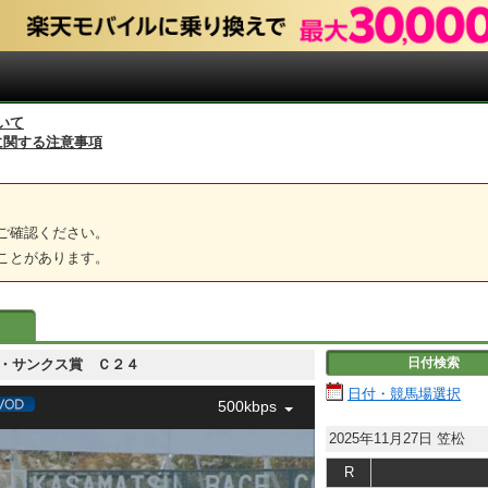
いて
に関する注意事項
ご確認ください。
ことがあります。
日付検索
カサオク・サンクス賞 Ｃ２４
日付・競馬場選択
500kbps
2025年11月27日
笠松
R