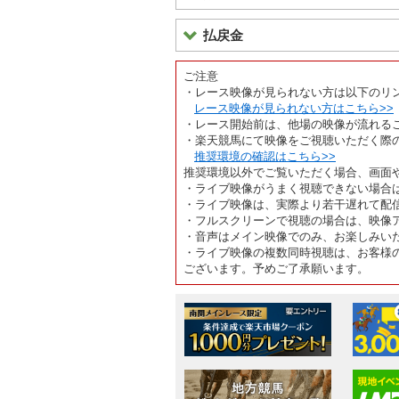
払戻金
ご注意
・レース映像が見られない方は以下のリ
レース映像が見られない方はこちら>>
・レース開始前は、他場の映像が流れる
・楽天競馬にて映像をご視聴いただく際
推奨環境の確認はこちら>>
推奨環境以外でご覧いただく場合、画面
・ライブ映像がうまく視聴できない場合
・ライブ映像は、実際より若干遅れて配
・フルスクリーンで視聴の場合は、映像
・音声はメイン映像でのみ、お楽しみい
・ライブ映像の複数同時視聴は、お客様
ございます。予めご了承願います。