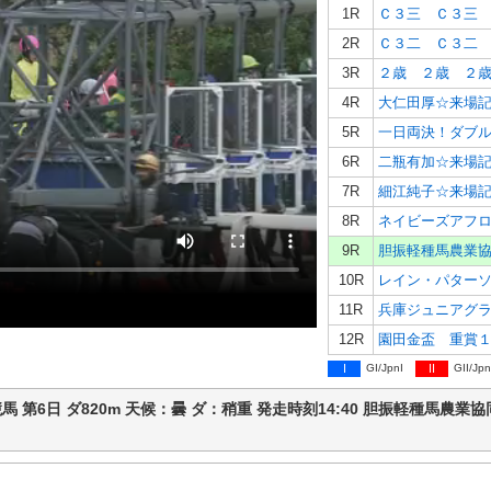
1R
Ｃ３三 Ｃ３三
2R
Ｃ３二 Ｃ３二
3R
２歳 ２歳 ２
4R
大仁田厚☆来場
5R
6R
二瓶有加☆来場
7R
8R
9R
10R
11R
12R
園田金盃 重賞
I
GI/JpnI
II
GII/Jpn
 園田競馬 第6日 ダ820m 天候：曇 ダ：稍重 発走時刻14:40 胆振軽種