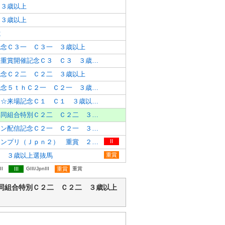
 ３歳以上
 ３歳以上
歳
記念Ｃ３一 Ｃ３一 ３歳以上
一日両決！ダブル重賞開催記念Ｃ３ Ｃ３ ３歳以上
記念Ｃ２二 Ｃ２二 ３歳以上
細江純子☆来場記念５ｔｈＣ２一 Ｃ２一 ３歳以上
ネイビーズアフロ☆来場記念Ｃ１ Ｃ１ ３歳以上特別
胆振軽種馬農業協同組合特別Ｃ２二 Ｃ２二 ３歳以上特別
レイン・パターソン配信記念Ｃ２一 Ｃ２一 ３歳以上特別
兵庫ジュニアグランプリ（Ｊｐｎ２） 重賞 ２歳登録馬
II
１ ３歳以上選抜馬
重賞
II
III
GIII/JpnIII
重賞
重賞
馬農業協同組合特別Ｃ２二 Ｃ２二 ３歳以上