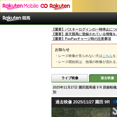
【重要】パスキーログインの一時停止につ
【重要】楽天競馬に登録されている情報を
【重要】PayPayチャージ時の注意事項
お知らせ
・レース映像が見られない方は
こちら
を
・レース開始前は、他場の映像が流れる
ライブ映像
過去映像
2025年11月27日 園田競馬場 9 R 
別
過去映像 2025/11/27 園田 9R