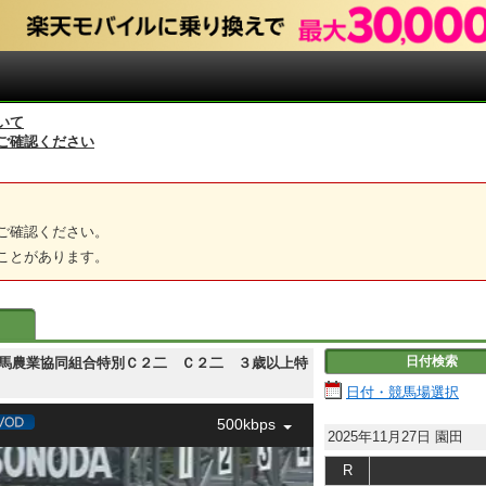
いて
ご確認ください
ご確認ください。
ことがあります。
日付検索
胆振軽種馬農業協同組合特別Ｃ２二 Ｃ２二 ３歳以上特
日付・競馬場選択
500kbps
2025年11月27日
園田
R