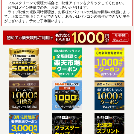
・フルスクリーンで視聴の場合は、映像アイコンをクリックしてください。
・音声はメイン映像でのみ、お楽しみいただけます。
・ライブ映像の複数同時視聴は、お客様のパソコンの性能や回線の状態によっ
て、正常にご覧頂くことができない、あるいはパソコンの操作ができない場合
がございます。予めご了承願います。