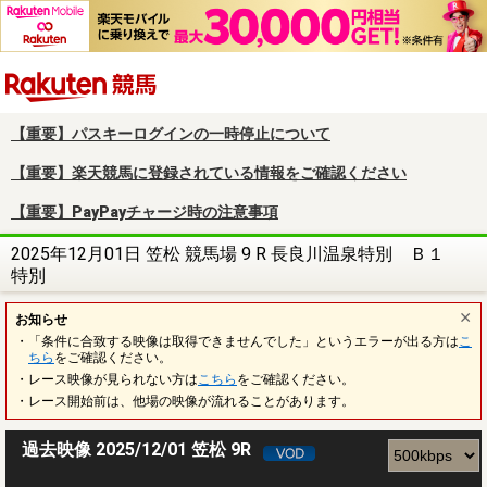
楽天競馬
【重要】パスキーログインの一時停止について
【重要】楽天競馬に登録されている情報をご確認ください
【重要】PayPayチャージ時の注意事項
2025年12月01日 笠松 競馬場 9 R 長良川温泉特別 Ｂ１
特別
お知らせ
・「条件に合致する映像は取得できませんでした」というエラーが出る方は
こ
ちら
をご確認ください。
・レース映像が見られない方は
こちら
をご確認ください。
・レース開始前は、他場の映像が流れることがあります。
過去映像 2025/12/01 笠松 9R