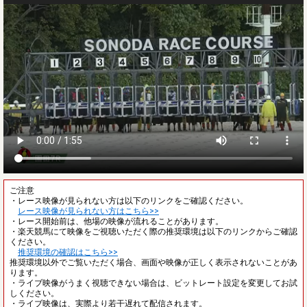
ご注意
・レース映像が見られない方は以下のリンクをご確認ください。
レース映像が見られない方はこちら>>
・レース開始前は、他場の映像が流れることがあります。
・楽天競馬にて映像をご視聴いただく際の推奨環境は以下のリンクからご確認
ください。
推奨環境の確認はこちら>>
推奨環境以外でご覧いただく場合、画面や映像が正しく表示されないことがあ
ります。
・ライブ映像がうまく視聴できない場合は、ビットレート設定を変更してお試
しください。
・ライブ映像は、実際より若干遅れて配信されます。