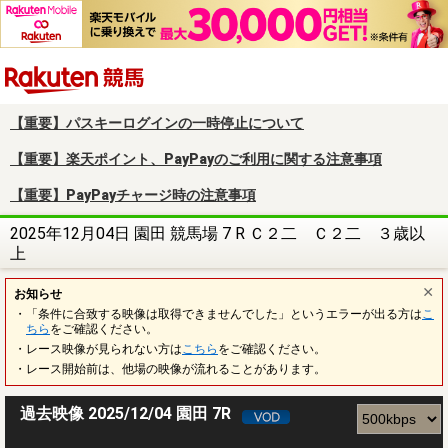
楽天競馬
【重要】パスキーログインの一時停止について
【重要】楽天ポイント、PayPayのご利用に関する注意事項
【重要】PayPayチャージ時の注意事項
2025年12月04日 園田 競馬場 7 R Ｃ２二 Ｃ２二 ３歳以
上
お知らせ
・「条件に合致する映像は取得できませんでした」というエラーが出る方は
こ
ちら
をご確認ください。
・レース映像が見られない方は
こちら
をご確認ください。
・レース開始前は、他場の映像が流れることがあります。
過去映像 2025/12/04 園田 7R