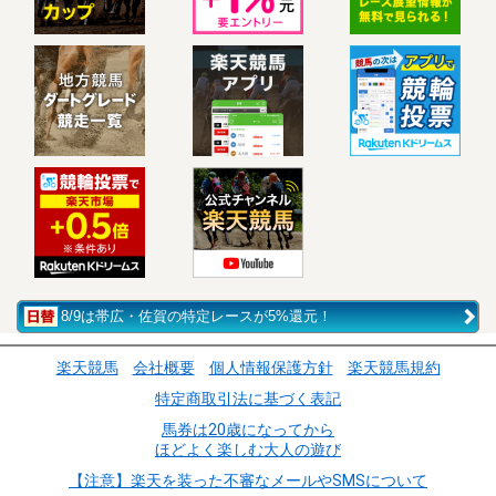
8/9は帯広・佐賀の特定レースが5%還元！
楽天競馬
会社概要
個人情報保護方針
楽天競馬規約
特定商取引法に基づく表記
馬券は20歳になってから
ほどよく楽しむ大人の遊び
【注意】楽天を装った不審なメールやSMSについて