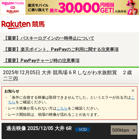
楽天競馬
【重要】パスキーログインの一時停止について
【重要】楽天ポイント、PayPayのご利用に関する注意事項
【重要】PayPayチャージ時の注意事項
2025年12月05日 大井 競馬場 6 R しながわ水族館賞 ２歳
二三四
お知らせ
・「条件に合致する映像は取得できませんでした」というエラーが出る方は
こ
ちら
をご確認ください。
・レース映像が見られない方は
こちら
をご確認ください。
・レース開始前は、他場の映像が流れることがあります。
過去映像 2025/12/05 大井 6R