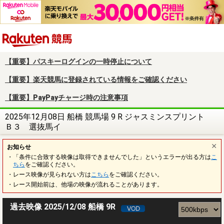
楽天競馬
【重要】パスキーログインの一時停止について
【重要】楽天競馬に登録されている情報をご確認ください
【重要】PayPayチャージ時の注意事項
2025年12月08日 船橋 競馬場 9 R ジャスミンスプリント
Ｂ３ 選抜馬イ
お知らせ
・「条件に合致する映像は取得できませんでした」というエラーが出る方は
こ
ちら
をご確認ください。
・レース映像が見られない方は
こちら
をご確認ください。
・レース開始前は、他場の映像が流れることがあります。
過去映像 2025/12/08 船橋 9R