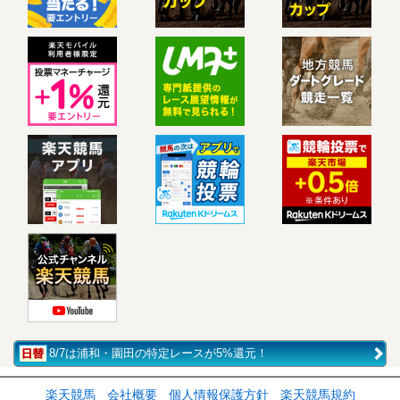
8/7は浦和・園田の特定レースが5%還元！
楽天競馬
会社概要
個人情報保護方針
楽天競馬規約