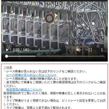
ご注意
・レース映像が見られない方は以下のリンクをご確認ください。
レース映像が見られない方はこちら>>
・レース開始前は、他場の映像が流れることがあります。
・楽天競馬にて映像をご視聴いただく際の推奨環境は以下のリンクからご確認
ください。
推奨環境の確認はこちら>>
推奨環境以外でご覧いただく場合、画面や映像が正しく表示されないことがあ
ります。
・ライブ映像がうまく視聴できない場合は、ビットレート設定を変更してお試
しください。
・ライブ映像は、実際より若干遅れて配信されます。