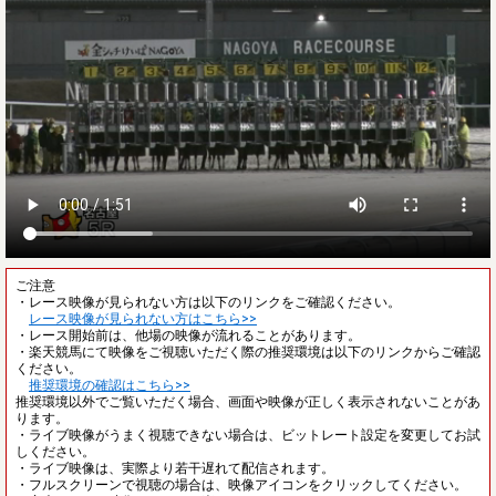
ご注意
・レース映像が見られない方は以下のリンクをご確認ください。
レース映像が見られない方はこちら>>
・レース開始前は、他場の映像が流れることがあります。
・楽天競馬にて映像をご視聴いただく際の推奨環境は以下のリンクからご確認
ください。
推奨環境の確認はこちら>>
推奨環境以外でご覧いただく場合、画面や映像が正しく表示されないことがあ
ります。
・ライブ映像がうまく視聴できない場合は、ビットレート設定を変更してお試
しください。
・ライブ映像は、実際より若干遅れて配信されます。
・フルスクリーンで視聴の場合は、映像アイコンをクリックしてください。