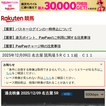
楽天競馬
【重要】パスキーログインの一時停止について
【重要】楽天ポイント、PayPayのご利用に関する注意事項
【重要】PayPayチャージ時の注意事項
2025年12月09日 名古屋 競馬場 5 R Ｃ１１組 Ｃ１１
お知らせ
・「条件に合致する映像は取得できませんでした」というエラーが出る方は
こ
ちら
をご確認ください。
・レース映像が見られない方は
こちら
をご確認ください。
・レース開始前は、他場の映像が流れることがあります。
過去映像 2025/12/09 名古屋 5R