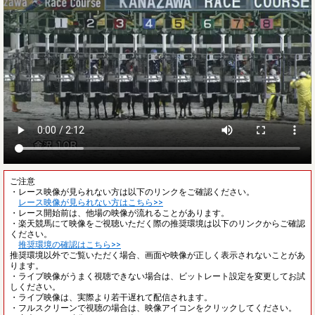
ご注意
・レース映像が見られない方は以下のリンクをご確認ください。
レース映像が見られない方はこちら>>
・レース開始前は、他場の映像が流れることがあります。
・楽天競馬にて映像をご視聴いただく際の推奨環境は以下のリンクからご確認
ください。
推奨環境の確認はこちら>>
推奨環境以外でご覧いただく場合、画面や映像が正しく表示されないことがあ
ります。
・ライブ映像がうまく視聴できない場合は、ビットレート設定を変更してお試
しください。
・ライブ映像は、実際より若干遅れて配信されます。
・フルスクリーンで視聴の場合は、映像アイコンをクリックしてください。