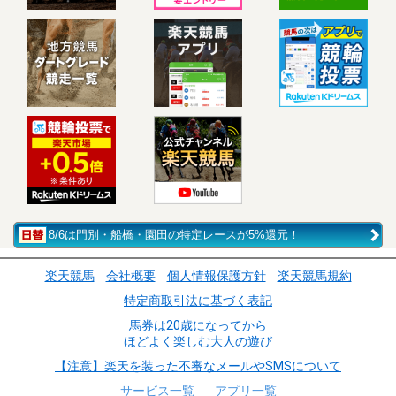
8/6は門別・船橋・園田の特定レースが5%還元！
楽天競馬
会社概要
個人情報保護方針
楽天競馬規約
特定商取引法に基づく表記
馬券は20歳になってから
ほどよく楽しむ大人の遊び
【注意】楽天を装った不審なメールやSMSについて
サービス一覧
アプリ一覧