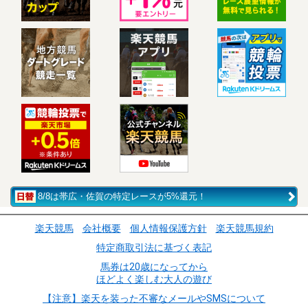
8/8は帯広・佐賀の特定レースが5%還元！
楽天競馬
会社概要
個人情報保護方針
楽天競馬規約
特定商取引法に基づく表記
馬券は20歳になってから
ほどよく楽しむ大人の遊び
【注意】楽天を装った不審なメールやSMSについて