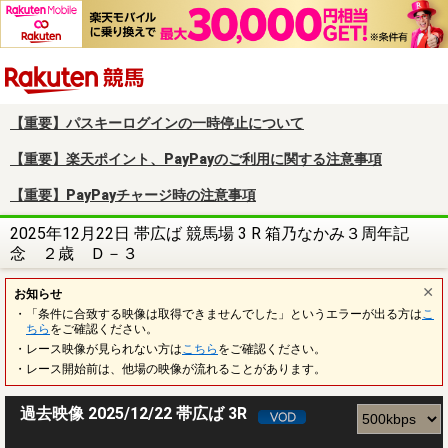
楽天競馬
【重要】パスキーログインの一時停止について
【重要】楽天ポイント、PayPayのご利用に関する注意事項
【重要】PayPayチャージ時の注意事項
2025年12月22日 帯広ば 競馬場 3 R 箱乃なかみ３周年記
念 ２歳 Ｄ－３
お知らせ
・「条件に合致する映像は取得できませんでした」というエラーが出る方は
こ
ちら
をご確認ください。
・レース映像が見られない方は
こちら
をご確認ください。
・レース開始前は、他場の映像が流れることがあります。
過去映像 2025/12/22 帯広ば 3R