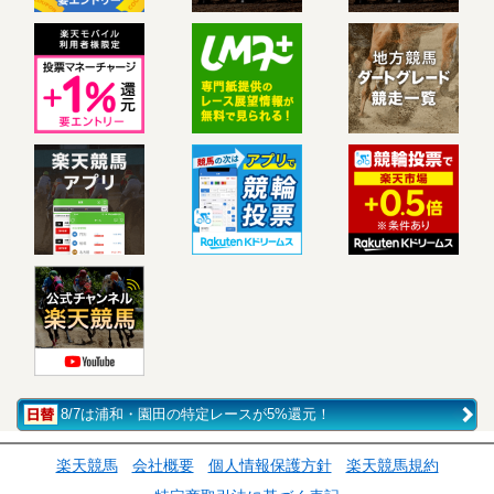
8/7は浦和・園田の特定レースが5%還元！
楽天競馬
会社概要
個人情報保護方針
楽天競馬規約