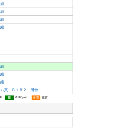
四組
三組
二組
一組
三組
二組
一組
サム賞 Ｂ１Ｂ２ 混合
II
III
GIII/JpnIII
重賞
重賞
三組