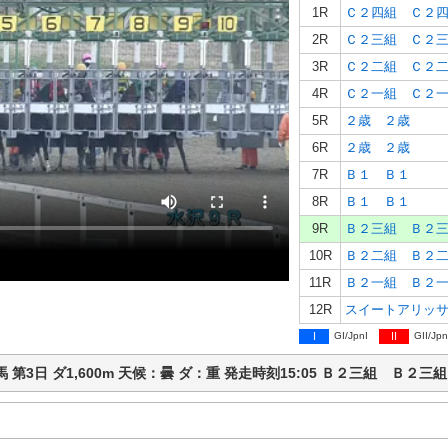
1R
Ｃ２四組 Ｃ２
2R
Ｃ２三組 Ｃ２
3R
Ｃ２二組 Ｃ２
4R
Ｃ２一組 Ｃ２
5R
２歳 ２歳
6R
２歳 ２歳
7R
Ｂ１ Ｂ１
8R
Ｂ１ Ｂ１
9R
Ｂ２三組 Ｂ２
10R
Ｂ２二組 Ｂ２
11R
Ｂ２一組 Ｂ２
12R
スイートアリッ
I
GI/JpnI
II
GII/Jpn
沢競馬 第3日 ダ1,600m 天候：曇 ダ：重 発走時刻15:05 Ｂ２三組 Ｂ２