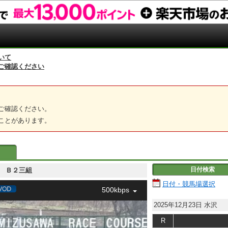
いて
ご確認ください
ご確認ください。
ことがあります。
日付検索
２三組 Ｂ２三組
日付・競馬場選択
500kbps
2025年12月23日
水沢
R