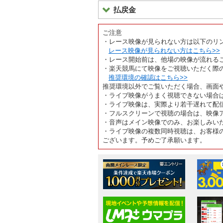
払戻金
ご注意
・レース映像が見られない方は以下のリ
レース映像が見られない方はこちら>>
・レース開始前は、他場の映像が流れる
・楽天競馬にて映像をご視聴いただく際
推奨環境の確認はこちら>>
推奨環境以外でご覧いただく場合、画面
・ライブ映像がうまく視聴できない場合
・ライブ映像は、実際より若干遅れて配
・フルスクリーンで視聴の場合は、映像
・音声はメイン映像でのみ、お楽しみい
・ライブ映像の複数同時視聴は、お客様
ございます。予めご了承願います。