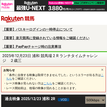
楽天競馬
【重要】パスキーログインの一時停止について
【重要】楽天競馬に登録されている情報をご確認ください
【重要】PayPayチャージ時の注意事項
2025年12月23日 浦和 競馬場 2 R ランチタイムチャレン
ジ ２歳三
お知らせ
・「条件に合致する映像は取得できませんでした」というエラーが出る方は
こ
ちら
をご確認ください。
・レース映像が見られない方は
こちら
をご確認ください。
・レース開始前は、他場の映像が流れることがあります。
過去映像 2025/12/23 浦和 2R