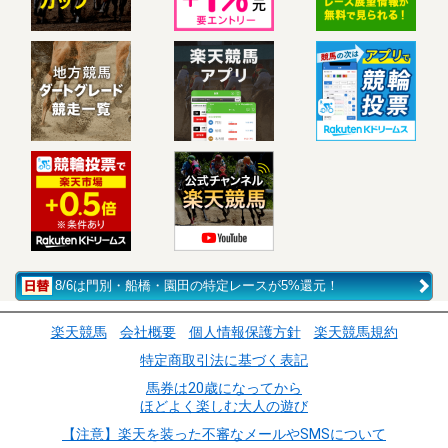
8/6は門別・船橋・園田の特定レースが5%還元！
楽天競馬
会社概要
個人情報保護方針
楽天競馬規約
特定商取引法に基づく表記
馬券は20歳になってから
ほどよく楽しむ大人の遊び
【注意】楽天を装った不審なメールやSMSについて